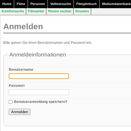
Home
Filme
Personen
Volltextsuche
Filmjahrbuch
Mediumdatenbank
Komfortsuche
Filmserien
Person suchen
Dossiers
Anmelden
Bitte geben Sie ihren Benutzernamen und Passwort ein.
Anmeldeinformationen
Benutzername
Passwort
Benutzeranmeldung speichern?